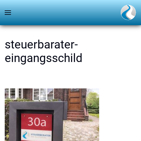
steuerbarater-
eingangsschild
GESCHRIEBEN VON
ANDREAS DÄHN
AM
3. JUNI 2019
.